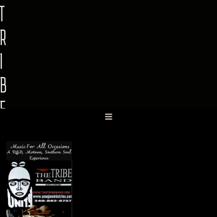
T
R
I
B
E
B
A
N
D